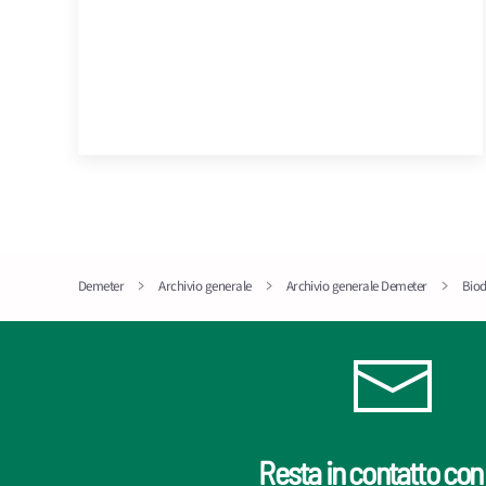
Demeter
Archivio generale
Archivio generale Demeter
Bio
Resta in contatto con 