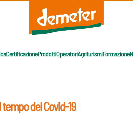
ica
Certificazione
Prodotti
Operatori
Agriturismi
Formazione
N
l tempo del Covid-19