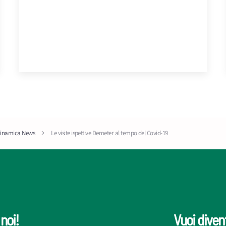
dinamica News
Le visite ispettive Demeter al tempo del Covid-19
noi!
Vuoi diven