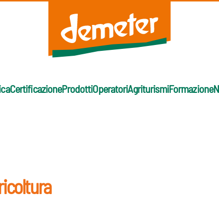
ica
Certificazione
Prodotti
Operatori
Agriturismi
Formazione
N
ricoltura