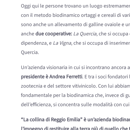
Oggi qui le persone trovano un luogo estremamente 
con il metodo biodinamico ortaggi e cereali di varie
sono anche un allevamento di galline ovaiole e u
anche
due cooperative:
La Quercia
, che si occupa
dipendenza, e
La Vigna
, che si occupa di inserime
Quercia.
Un’azienda visionaria in cui si incontrano ancora al
presidente è Andrea Ferretti
. E tra i soci fondator
zootecnia e del settore vitivinicolo. Con lui abbi
fondamentale per la biodinamica che, invece di gu
dell’efficienza, si concentra sulle modalità con cui 
“La collina di Reggio Emilia” è un’azienda biodinami
l’impegno di restituire alla terra più di quello che 