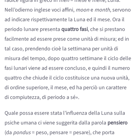
radice figura in greco in
mén
= mese e
méne
, Luna.
Nell’odierno inglese voci affini,
moon
e
month
, servono
ad indicare rispettivamente la Luna ed il mese. Ora il
periodo lunare presenta
quattro fasi
, che si prestano
facilmente ad essere prese come unità di misura; ed in
tal caso, prendendo cioè la settimana per unità di
misura del tempo, dopo quattro settimane il ciclo delle
fasi lunari viene ad essere concluso, e quindi il numero
quattro che chiude il ciclo costituisce una nuova unità,
di ordine superiore, il mese, ed ha perciò un carattere
di compiutezza, di periodo a sé».
Quale possa essere stata l’influenza della Luna sulla
psiche umana ci viene suggerita dalla parola
pensiero
(da
pondus
= peso, pensare = pesare), che porta