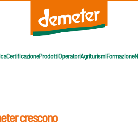
ica
Certificazione
Prodotti
Operatori
Agriturismi
Formazione
N
eter crescono