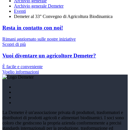
Archivio generale
Archivio generale Demeter
Eventi
Demeter al 33° Convegno di Agricoltura Biodinamica
Resta in contatto con noi!
Rimani aggiornato sulle nostre iniziative
Scopri di più
Vuoi diventare un agricoltore Demeter?
È facile e conveniente
Voglio informazioni
La Demeter è un'associazione privata di produttori, trasformatori e
distributori di prodotti agricoli e alimentari biodinamici. I soci sono
coloro che gestiscono la propria azienda conformemente a precisi
standards internazionali per la produzione, trasformazione ed