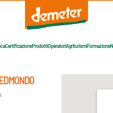
ica
Certificazione
Prodotti
Operatori
Agriturismi
Formazione
N
I EDMONDO
S