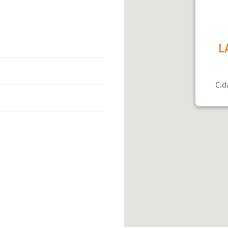
LA
C.d