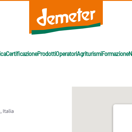
ica
Certificazione
Prodotti
Operatori
Agriturismi
Formazione
N
 Italia