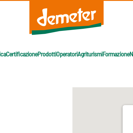
ica
Certificazione
Prodotti
Operatori
Agriturismi
Formazione
N