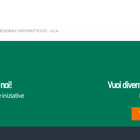
RREGIONALE ORTOFRUTTICOLO – S.C.A.
noi!
Vuoi diven
iniziative