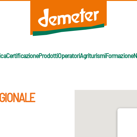
ica
Certificazione
Prodotti
Operatori
Agriturismi
Formazione
N
EGIONALE