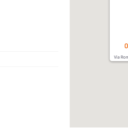
O
Via Rom