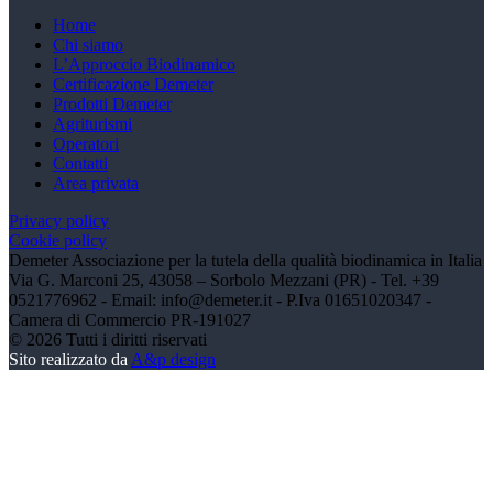
Home
Chi siamo
L’Approccio Biodinamico
Certificazione Demeter
Prodotti Demeter
Agriturismi
Operatori
Contatti
Area privata
Privacy policy
Cookie policy
Demeter Associazione per la tutela della qualità biodinamica in Italia
Via G. Marconi 25, 43058 – Sorbolo Mezzani (PR) - Tel. +39
0521776962 - Email: info@demeter.it - P.Iva 01651020347 -
Camera di Commercio PR-191027
©
2026
Tutti i diritti riservati
Sito realizzato da
A&p design