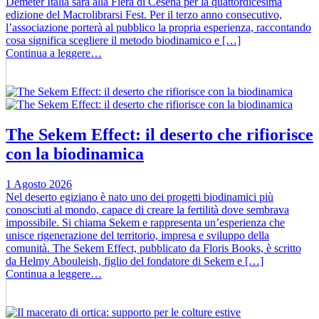
Demeter Italia sarà alla Fiera di Cesena per la quattordicesima
edizione del Macrolibrarsi Fest. Per il terzo anno consecutivo,
l’associazione porterà al pubblico la propria esperienza, raccontando
cosa significa scegliere il metodo biodinamico e […]
Continua a leggere…
The Sekem Effect: il deserto che rifiorisce
con la biodinamica
1 Agosto 2026
Nel deserto egiziano è nato uno dei progetti biodinamici più
conosciuti al mondo, capace di creare la fertilità dove sembrava
impossibile. Si chiama Sekem e rappresenta un’esperienza che
unisce rigenerazione del territorio, impresa e sviluppo della
comunità. The Sekem Effect, pubblicato da Floris Books, è scritto
da Helmy Abouleish, figlio del fondatore di Sekem e […]
Continua a leggere…