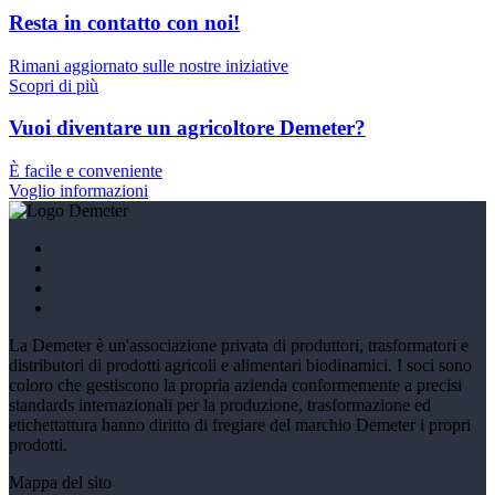
Resta in contatto con noi!
Rimani aggiornato sulle nostre iniziative
Scopri di più
Vuoi diventare un agricoltore Demeter?
È facile e conveniente
Voglio informazioni
La Demeter è un'associazione privata di produttori, trasformatori e
distributori di prodotti agricoli e alimentari biodinamici. I soci sono
coloro che gestiscono la propria azienda conformemente a precisi
standards internazionali per la produzione, trasformazione ed
etichettattura hanno diritto di fregiare del marchio Demeter i propri
prodotti.
Mappa del sito