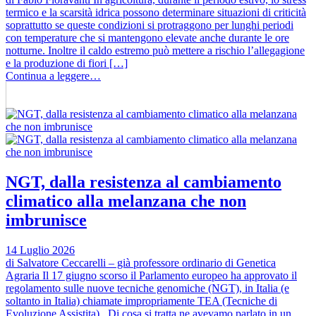
termico e la scarsità idrica possono determinare situazioni di criticità
soprattutto se queste condizioni si protraggono per lunghi periodi
con temperature che si mantengono elevate anche durante le ore
notturne. Inoltre il caldo estremo può mettere a rischio l’allegagione
e la produzione di fiori […]
Continua a leggere…
NGT, dalla resistenza al cambiamento
climatico alla melanzana che non
imbrunisce
14 Luglio 2026
di Salvatore Ceccarelli – già professore ordinario di Genetica
Agraria Il 17 giugno scorso il Parlamento europeo ha approvato il
regolamento sulle nuove tecniche genomiche (NGT), in Italia (e
soltanto in Italia) chiamate impropriamente TEA (Tecniche di
Evoluzione Assistita). Di cosa si tratta ne avevamo parlato in un