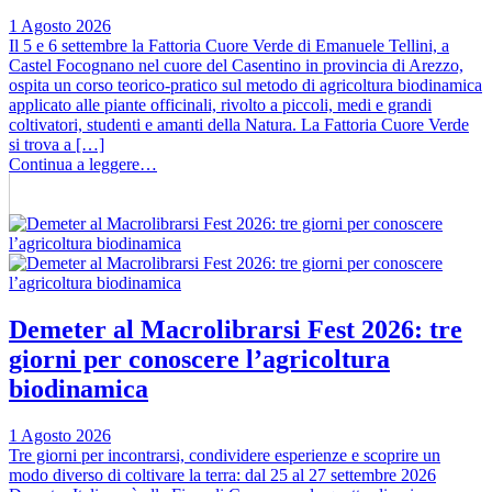
1 Agosto 2026
Il 5 e 6 settembre la Fattoria Cuore Verde di Emanuele Tellini, a
Castel Focognano nel cuore del Casentino in provincia di Arezzo,
ospita un corso teorico-pratico sul metodo di agricoltura biodinamica
applicato alle piante officinali, rivolto a piccoli, medi e grandi
coltivatori, studenti e amanti della Natura. La Fattoria Cuore Verde
si trova a […]
Continua a leggere…
Demeter al Macrolibrarsi Fest 2026: tre
giorni per conoscere l’agricoltura
biodinamica
1 Agosto 2026
Tre giorni per incontrarsi, condividere esperienze e scoprire un
modo diverso di coltivare la terra: dal 25 al 27 settembre 2026