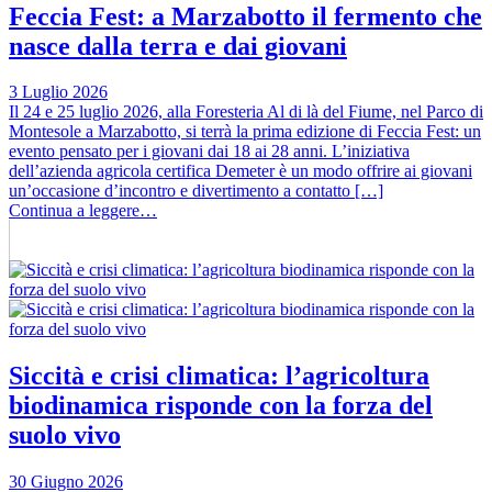
Feccia Fest: a Marzabotto il fermento che
nasce dalla terra e dai giovani
3 Luglio 2026
Il 24 e 25 luglio 2026, alla Foresteria Al di là del Fiume, nel Parco di
Montesole a Marzabotto, si terrà la prima edizione di Feccia Fest: un
evento pensato per i giovani dai 18 ai 28 anni. L’iniziativa
dell’azienda agricola certifica Demeter è un modo offrire ai giovani
un’occasione d’incontro e divertimento a contatto […]
Continua a leggere…
Siccità e crisi climatica: l’agricoltura
biodinamica risponde con la forza del
suolo vivo
30 Giugno 2026