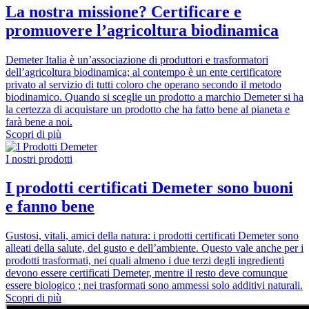
La nostra missione? Certificare e
promuovere l’agricoltura biodinamica
Demeter Italia è un’associazione di produttori e trasformatori
dell’agricoltura biodinamica; al contempo è un ente certificatore
privato al servizio di tutti coloro che operano secondo il metodo
biodinamico. Quando si sceglie un prodotto a marchio Demeter si ha
la certezza di acquistare un prodotto che ha fatto bene al pianeta e
farà bene a noi.
Scopri di più
I nostri prodotti
I prodotti certificati Demeter sono buoni
e fanno bene
Gustosi, vitali, amici della natura: i prodotti certificati Demeter sono
alleati della salute, del gusto e dell’ambiente. Questo vale anche per i
prodotti trasformati, nei quali almeno i due terzi degli ingredienti
devono essere certificati Demeter, mentre il resto deve comunque
essere biologico ; nei trasformati sono ammessi solo additivi naturali.
Scopri di più